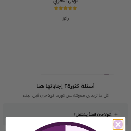
نهال الحربي
رائع
أسئلة كثيرة؟ إجاباتها هنا
كل ما تريدين معرفته عن كوزما كولاجين قبل البدء
هل الكولاجين فعلاً يشتغل؟