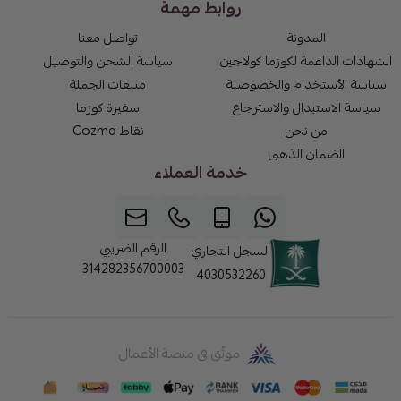
روابط مهمة
المدونة
تواصل معنا
الشهادات الداعمة لكوزما كولاجين
سياسة الشحن والتوصيل
سياسة الأستخدام والخصوصية
مبيعات الجملة
سياسة الاستبدال والاسترجاع
سفيرة كوزما
من نحن
نقاط Cozma
الضمان الذهبي
خدمة العملاء
الرقم الضريبي
السجل التجاري
314282356700003
4030532260
موثّق في منصة الأعمال