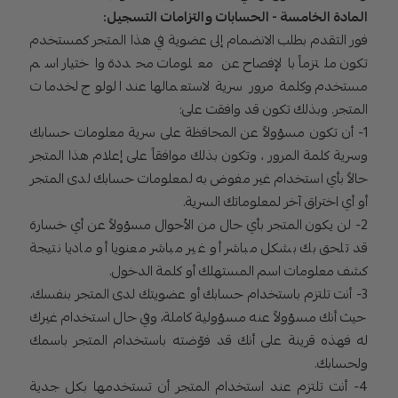
المادة الخامسة - الحسابات والتزامات التسجيل:
فور التقدم بطلب الانضمام إلى عضوية في هذا المتجر كمستخدم
تكون ملتزماً بالإفصاح عن معلومات محددة واختيار اسم
مستخدم وكلمة مرور سرية لاستعمالها عند الولوج لخدمات
المتجر. وبذلك تكون قد وافقت على:
1- أن تكون مسؤولاً عن المحافظة على سرية معلومات حسابك
وسرية كلمة المرور ، وتكون بذلك موافقاً على إعلام هذا المتجر
حالاً بأي استخدام غير مفوض به لمعلومات حسابك لدى المتجر
أو أي اختراق آخر لمعلوماتك السرية.
2- لن يكون المتجر بأي حال من الأحوال مسؤولاً عن أي خسارة
قد تلحق بك بشكل مباشر أو غير مباشر معنويا أو ماديا نتيجة
كشف معلومات اسم المستهلك أو كلمة الدخول.
3- أنت تلتزم باستخدام حسابك أو عضويتك لدى المتجر بنفسك،
حيث أنك مسؤولاً عنه مسؤولية كاملة، وفي حال استخدام غيرك
له فهذه قرينة على أنك قد فوّضته باستخدام المتجر باسمك
ولحسابك.
4- أنت تلتزم عند استخدام المتجر أن تستخدمها بكل جدية