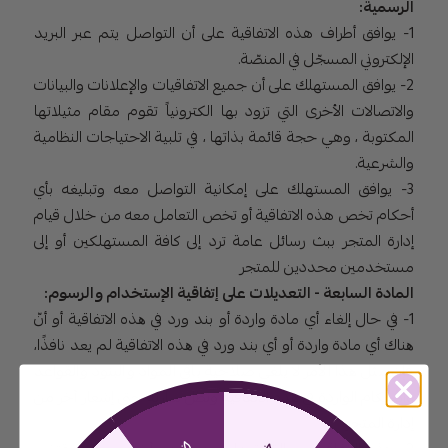
الرسمية:
1- يوافق أطراف هذه الاتفاقية على أن التواصل يتم عبر البريد
الإلكتروني المسجّل في المنصّة.
2- يوافق المستهلك على أن جميع الاتفاقيات والإعلانات والبيانات
والاتصالات الأخرى التي تزود بها الكترونياً تقوم مقام مثيلاتها
المكتوبة ، وهي حجة قائمة بذاتها ، في تلبية الاحتياجات النظامية
والشرعية.
3- يوافق المستهلك على إمكانية التواصل معه وتبليغه بأي
أحكام تخص هذه الاتفاقية أو تخص التعامل معه من خلال قيام
إدارة المتجر ببث رسائل عامة ترد إلى كافة المستهلكين أو إلى
مستخدمين محددين للمتجر
المادة السابعة - التعديلات على إتفاقية الإستخدام والرسوم:
1- في حال إلغاء أي مادة واردة أو بند ورد في ھذه الاتفاقیة أو أنّ
ھناك أي مادة واردة أو أي بند ورد في ھذه الاتفاقیة لم یعد نافذًا،
فإن مثل ھذا الأمر لا يلغي صلاحية باقي المواد والبنود والقواعد
والأحكام الواردة في ھذه الاتفاقية وتظل سارية حتى إشعار آخر من
إدارة المتجر