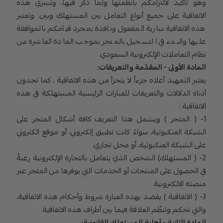
وهو تأكيد لالتزامكم بأنظمتها ولما ذُكر فيها، وتسري هذه
الاتفاقية على جميع أنواع التعامل بين المستهلك وبين. وتعتبر
هذه الاتفاقية سارية المفعول ونافذة بمجرد قيامكم بالموافقة
عليها والبدء في التسجيل بالمتجر بموجب المادة العاشرة من
نظام التعاملات الإلكترونية السعودي.
المادة الأولى - المقدّمة والتعريفات:
يعتبر التمهيد أعلاه جزءاً لا يتجزأ من هذه الاتفاقية ، كما تجدون
أدناه الدلالات والتعريفات للعبارات الرئيسية المستهلكة في هذه
الاتفاقية :
1- ( المتجر ) ويشمل هذا التعريف كافة أشكال المتجر على
الشبكة العنكبوتية، سواءً كانت تطبيق إلكتروني، أو موقع الكتروني
على الشبكة العنكبوتية، أو محل تجاري.
2- ( المستهلك) الشخص الذي يتعامل بالتجارة الإلكترونية رغبةً
في الحصول على المنتجات أو الخدمات التي يوفرها من المتجر عبر
منصته الالكترونية.
3- ( الاتفاقية ) يقصَد بهذه العبارة شروط وأحكام هذه الاتفاقية،
والتي تحكم وتنظّم العلاقة فيما بين أطراف هذه الاتفاقية.
المادة الثانية - أهلية المستهلك القانونية: