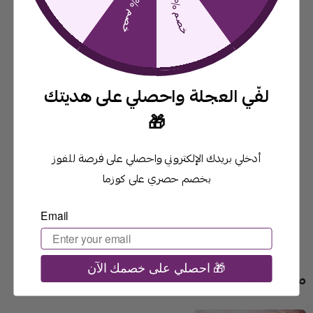
م
م
لفّي العجلة واحصلي على هديتك
🎁
أدخلي بريدك الإلكتروني واحصلي على فرصة للفوز
بخصم حصري على كوزما
لا توجد تقييمات حاليا
Email
احصلي على خصمك الآن 🎁
مقالات ذات صلة