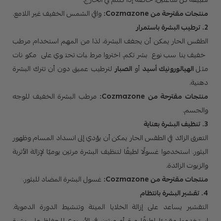
منتجات مقترحة من Cozmazone:
واقي الشمس الخفيف غير اللامع.
2. ترطيب البشرة باستمرار
الطقس الحار يمكن أن يجفف البشرة، لذا من المهم استخدام مرطب
خفيف يناسب نوع بشرتكم. اختروا مرطبات تحتوي على مكونات
مثل
الهيالورونيك أسيد
أو
الصبار
لترطيب عميق دون أن تترك البشرة
دهنية.
منتجات مقترحة من Cozmazone:
مرطب البشرة الخفيف للوجه
والجسم.
3. تنظيف البشرة بعناية
التعرق الزائد في الطقس الحار يمكن أن يؤدي إلى انسداد المسام وظهور
البثور. استخدموا غسولًا لطيفًا لتنظيف البشرة مرتين يوميًا لإزالة الأتربة
والزيوت الزائدة.
منتجات مقترحة من Cozmazone:
غسول البشرة المضاد للبثور.
4. تقشير البشرة بانتظام
التقشير يساعد على إزالة الخلايا الميتة وتنشيط الدورة الدموية.
استخدموا مقشرًا لطيفًا مرة أو مرتين في الأسبوع للحفاظ على بشرة